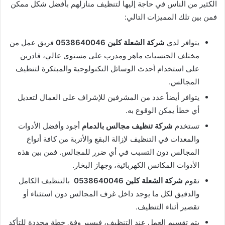
الكثير من الناس في حاجة إليها لتنظيف منازلهم بأفضل شكل ممكن
فمن بين تلك المميزات التالي:
يتوافر لدي
شركة الشعلة كلين 0538640046
فريق عمل من
مختلف الجنسيات ماهر ومدرب على مستوى عالي، قادرين
على استخدام أحدث الوسائل التكنولوجية والمبتكرة لتنظيف
المجالس.
يتوافر أيضاً عدد من المشرفين للإشراف على العمال لتعديل
أي خطأ يمكن الوقوع به.
تستخدم
شركة تنظيف مجالس بالدمام
أجود وأفضل الأدوات
والمعدات في التنظيف لإزالة البقع والأتربة من كافة أنواع
المجالس دون التسبب في أي ضرر للمجالس. فمن بين هذه
الأدوات المكانس الكهربائية، وجهاز البخار.
تقوم
شركة الشعلة كلين 0538640046
بالتنظيف الكامل
والدقيق لكل ما يوجد داخل غرف المجالس دون استثناء أو
تقصير أثناء التنظيف.
يتم تقسيم العمل عند التنظيف، فيسير وفق خطة محددة للتأكد