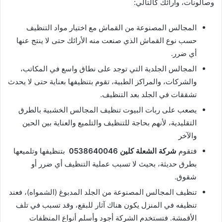
وصالونات، وأرائك كالتالي:
المجالس المصنوعة من القماش مع اختيار مواد التنظيف
حسب نوع القماش الذي صنعت منه الأرائك حتى لا ينتج عنها
أي ضرر.
المجالس الجلدية التي توجد على نطاق واسع في المكاتب،
والشركات، والمراكز الطبية، تقوم بتنظيفها بعناية حتى لا يحدث
تشققات في الجلد بعد التنظيف.
يصعب على ربات البيوت تنظيف المجالس الخشبية بالطرق
التقليدية، لأنهم بحاجة للتنظيف والتلميع والعناية بين الحين
والآخر
فتقوم
شركة الشعلة كلين 0538640046
بتنظيفها وتلميعها
بطرق حديثة، بحيث لا تسبب عملية التنظيف أي ضرر أو
شقوق.
تنظيف المجالس المصنوعة من الجلد المدبوغ (الشمواه)، فعند
تنظيفه في المنزل يكون هناك آثار للبقع، وقد تسبب في تلف
الأقمشة. فتستخدم الشركة أجود وأسلم أنواع المنظفات