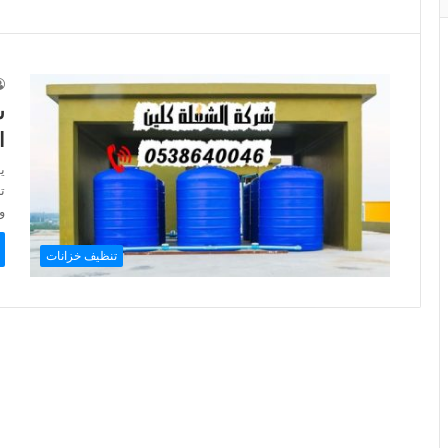
ا
ي
ت
و
تنظيف خزانات