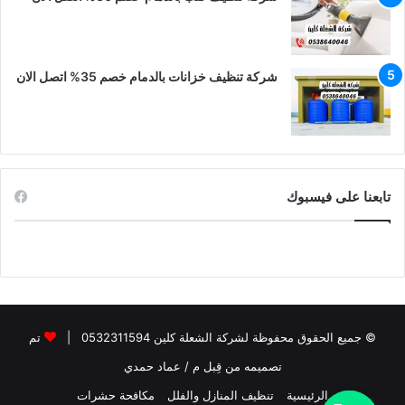
شركة تنظيف خزانات بالدمام خصم 35% اتصل الان
تابعنا على فيسبوك
© جميع الحقوق محفوظة لشركة الشعلة كلين 0532311594 |
تم
تصميمه من قِبل م / عماد حمدي
الرئيسية
تنظيف المنازل والفلل
مكافحة حشرات