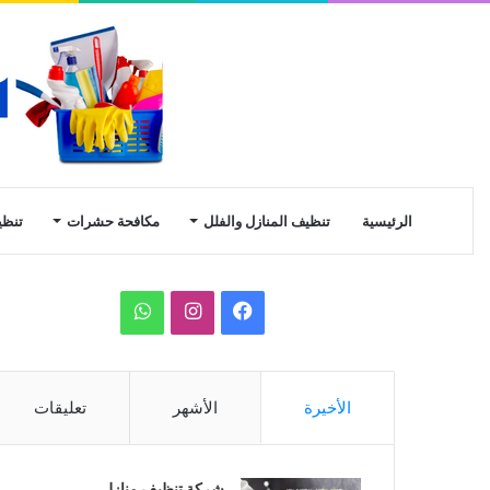
الرئيسية
تنظيف المنازل والفلل
مكافحة حشرات
تنظي
ف
ا
و
ي
ن
ا
س
س
ت
الأخيرة
الأشهر
تعليقات
ب
ت
س
و
ق
ا
شركة تنظيف منازل