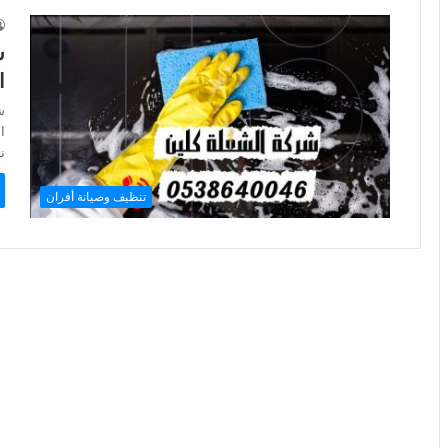
ا
ش
ا
ن
تنظيف وصيانة أفران