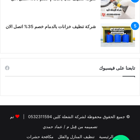
شركة تنظيف خزانات بالدمام خصم 35% اتصل الان
تابعنا على فيسبوك
© جميع الحقوق محفوظة لشركة الشعلة كلين 0532311594 |
تم
تصميمه من قِبل م / عماد حمدي
الرئيسية
تنظيف المنازل والفلل
مكافحة حشرات