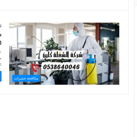
ش
100
ع
ج
ا
مكافحة حشرات